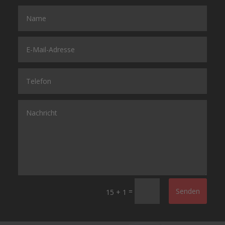
=
Senden
15 + 1