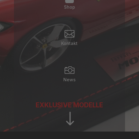
Shop

Kontakt

News
EXKLUSIVE MODELLE
"