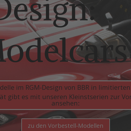
esign:
odelcars
delle im RGM-Design von BBR in limitierten
t gibt es mit unseren Kleinstserien zur Vor
ansehen:
zu den Vorbestell-Modellen