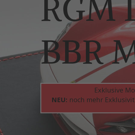
RGM D
BBR M
Exklusive Mo
NEU:
noch mehr Exklusivitä