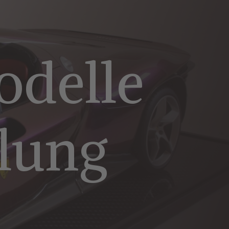
odelle
llung