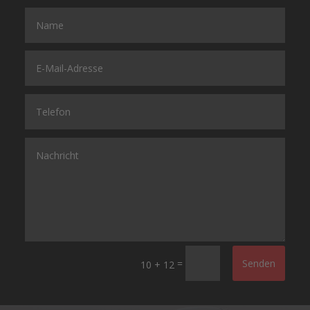
=
Senden
10 + 12