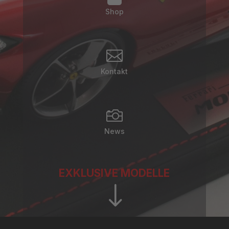
Shop

Kontakt

News
EXKLUSIVE MODELLE
"