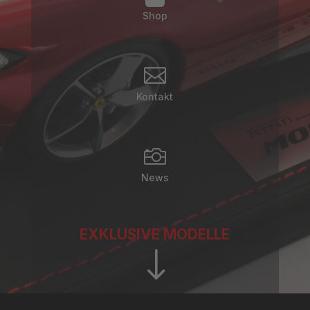
Shop

Kontakt

News
EXKLUSIVE MODELLE
"