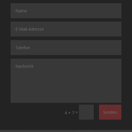
=
Senden
4 + 7