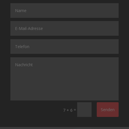
=
Senden
7 + 6