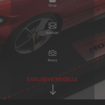
Shop

Kontakt

News
EXKLUSIVE MODELLE
"