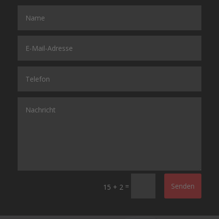
=
Senden
15 + 2