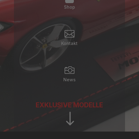
Shop

Kontakt

News
EXKLUSIVE MODELLE
"