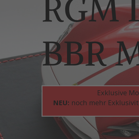
RGM D
BBR M
Exklusive Mo
NEU:
noch mehr Exklusivitä