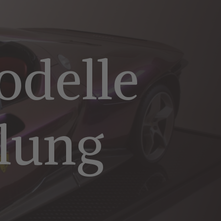
odelle
llung