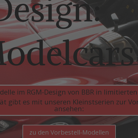
esign:
odelcars
delle im RGM-Design von BBR in limitierten
t gibt es mit unseren Kleinstserien zur Vor
ansehen:
zu den Vorbestell-Modellen