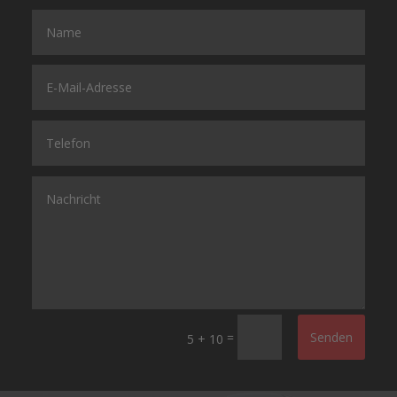
=
Senden
5 + 10