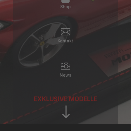
Shop

Kontakt

News
EXKLUSIVE MODELLE
"