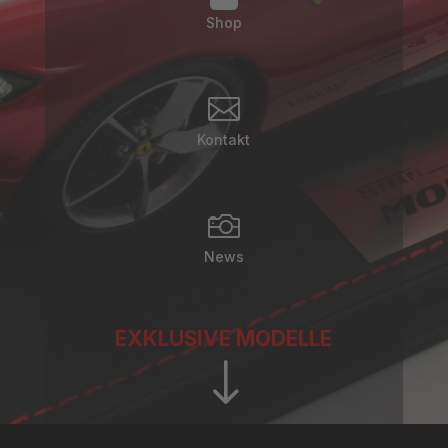
Shop

Kontakt

News
EXKLUSIVE MODELLE
"