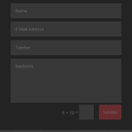
=
Senden
6 + 10