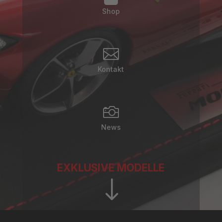
Shop

Kontakt

News
EXKLUSIVE MODELLE
"