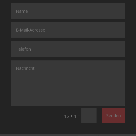
=
Senden
15 + 1