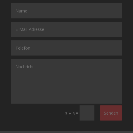
=
Senden
3 + 5