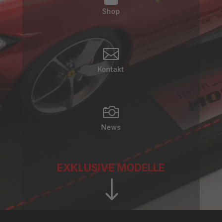
Shop

Kontakt

News
EXKLUSIVE MODELLE
"