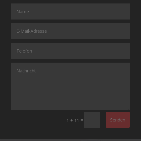
=
Senden
1 + 11