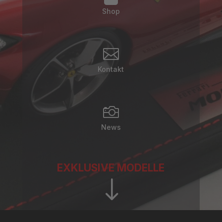
Shop

Kontakt

News
EXKLUSIVE MODELLE
"