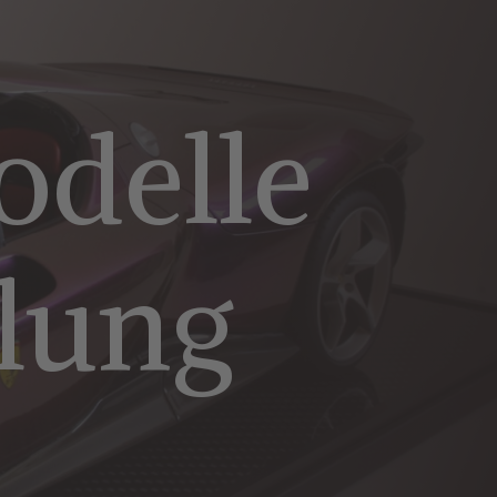
odelle
llung