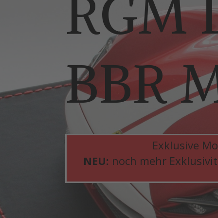
RGM D
BBR M
Exklusive Mo
NEU:
noch mehr Exklusivitä