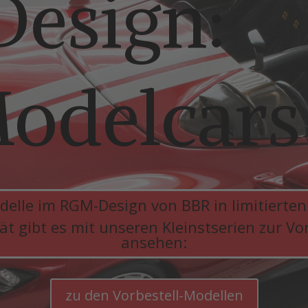
esign:
odelcars
delle im RGM-Design von BBR in limitierten
t gibt es mit unseren Kleinstserien zur Vor
ansehen:
zu den Vorbestell-Modellen