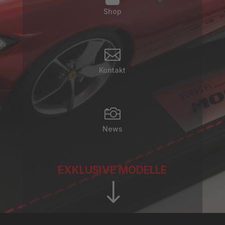
Shop

Kontakt

News
EXKLUSIVE MODELLE
"