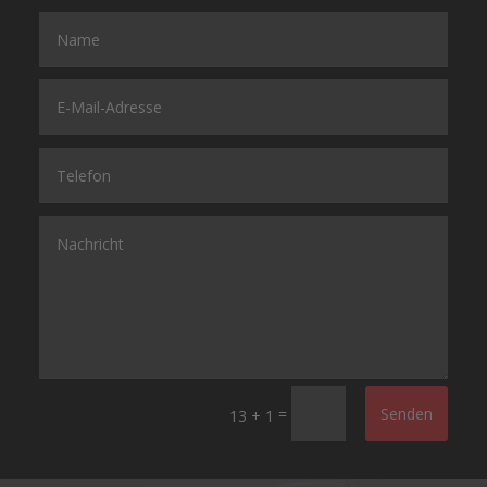
=
Senden
13 + 1